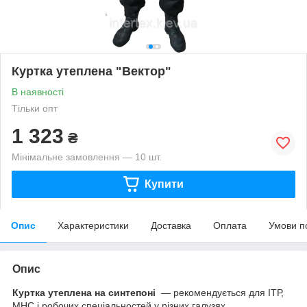
Куртка утеплена "Вектор"
В наявності
Тільки опт
1 323
₴
Мінімальне замовлення — 10 шт.
Купити
Опис
Характеристики
Доставка
Оплата
Умови п
Опис
Куртка утеплена на синтепоні
― рекомендується для ІТР,
МНС і робочих спеціальностей у різних галузях