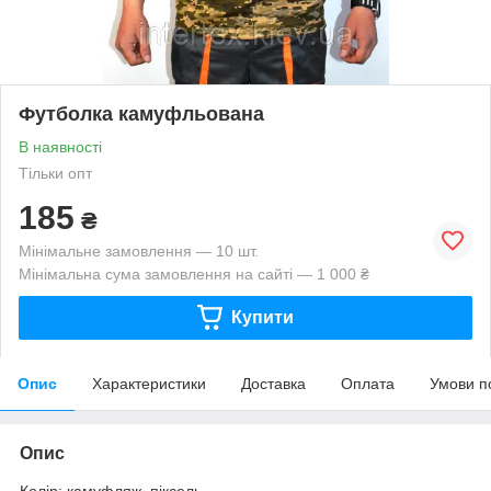
Футболка камуфльована
В наявності
Тільки опт
185
₴
Мінімальне замовлення — 10 шт.
Мінімальна сума замовлення на сайті — 1 000 ₴
Купити
Опис
Характеристики
Доставка
Оплата
Умови п
Опис
Колір: камуфляж, піксель.