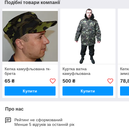
Подібні товари компанії
Кепка камуфльована тк-
Куртка ватна
Кеп
брета
камуфльована
зимо
65
500
78,
₴
₴
Купити
Купити
Про нас
Рейтинг не сформований
Менше 5 відгуків за останній рік