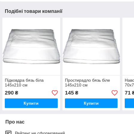
Подібні товари компанії
Підковдра бязь біла
Простирадло бязь біле
Наво
145х210 см
145х210 см
70х
290
145
71
₴
₴
Купити
Купити
Про нас
Рейтинг не сформований