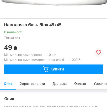
Наволочка бязь біла 45х45
В наявності
Тільки опт
49
₴
Мінімальне замовлення — 10 шт.
Мінімальна сума замовлення на сайті — 1 000 ₴
Купити
Опис
Характеристики
Доставка
Оплата
Умови п
Опис
Наволочка білого кольору, виготовлена з якісної бязі (100%